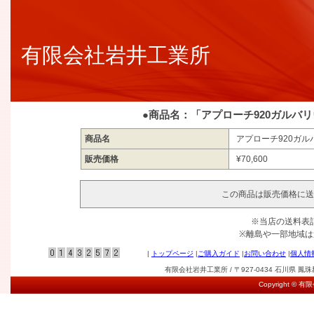
有限会社岩井工業所
●商品名：「アプローチ920ガルバ
商品名
アプローチ920ガル
販売価格
¥70,600
この商品は販売価格に送
※当店の送料表
※離島や一部地域
|
トップページ
|
ご購入ガイド
|
お問い合わせ
|
個人情
有限会社岩井工業所 / 〒927-0434 石川県 鳳珠郡能登
Copyright © 有