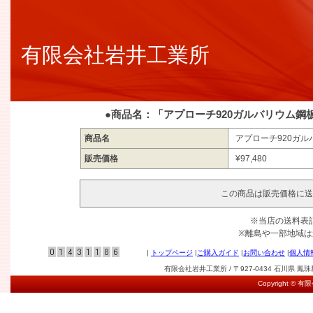
有限会社岩井工業所
●商品名：「アプローチ920ガルバリウム鋼
商品名
アプローチ920ガル
販売価格
¥97,480
この商品は販売価格に送
※当店の送料表
※離島や一部地域
|
トップページ
|
ご購入ガイド
|
お問い合わせ
|
個人情
有限会社岩井工業所 / 〒927-0434 石川県 鳳珠郡能登
Copyright © 有