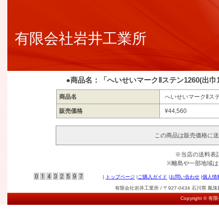
有限会社岩井工業所
●商品名：「へいせいマークⅡステン1260(出巾
商品名
へいせいマークⅡステン
販売価格
¥44,560
この商品は販売価格に送
※当店の送料表
※離島や一部地域
|
トップページ
|
ご購入ガイド
|
お問い合わせ
|
個人情
有限会社岩井工業所 / 〒927-0434 石川県 鳳珠郡能登
Copyright © 有