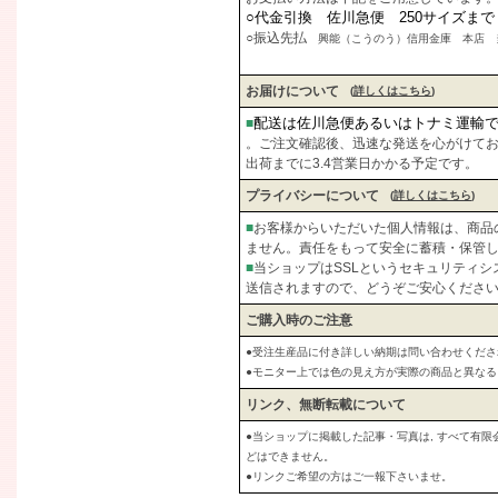
○代金引換 佐川急便 250サイズま
○振込先払
興能（こうのう）信用金庫 本店 当座
お届けについて
(
詳しくはこちら
)
配送は佐川急便あるいはトナミ運輸
■
。ご注文確認後、迅速な発送を心がけて
出荷までに3.4営業日かかる予定です。
プライバシーについて
(
詳しくはこちら
)
■
お客様からいただいた個人情報は、商品
ません。責任をもって安全に蓄積・保管
■
当ショップはSSLというセキュリティ
送信されますので、どうぞご安心くださ
ご購入時のご注意
●受注生産品に付き詳しい納期は問い合わせくださ
●モニター上では色の見え方が実際の商品と異な
リンク、無断転載について
●当ショップに掲載した記事・写真は, すべて有
どはできません。
●リンクご希望の方はご一報下さいませ。