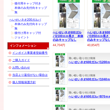
後付用キャップ付き
本体のみ先付向キャップ
無
へいせいネオ200ガルバ
本体のみ先付向キャップ
無
へいせいネオ600ガル
へいせいネオ60
後付け用キャップ付
バ2100ｍｍ長さ 本体
バ1950ｍｍ長さ
ジョイント
のみキャップなし
のみキャップな
44,704円
40,854円
インフォメーション
インボイス事業者登録番号
薄い軽い取り付け簡単
ご購入ガイド
へいせいネオ600ガルバ120
お問い合わせ
当店より返信がない場合は
薄い軽い取り付け簡単
へいせいネオ600ガルバ104
個人情報保護方針
薄い軽い取り付け簡単
へいせいネオ600ガルバ870
薄い軽い取り付け簡単