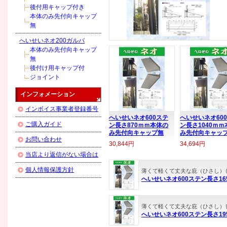
後付用キャップ付き
本体のみ先付向キャップ
無
へいせいネオ200ガルバ
本体のみ先付向キャップ
無
後付け用キャップ付
ジョイント
インフォメーション
インボイス事業者登録番号
へいせいネオ600ステ
へいせいネオ60
ご購入ガイド
ン長さ870ｍｍ本体の
ン長さ1040ｍｍ
み先付向キャップ無
み先付向キャッ
お問い合わせ
30,844円
34,694円
当店より返信がない場合は
個人情報保護方針
薄くて軽くて丈夫な庇（ひさし）
へいせいネオ600ステン長さ1
薄くて軽くて丈夫な庇（ひさし）
へいせいネオ600ステン長さ1