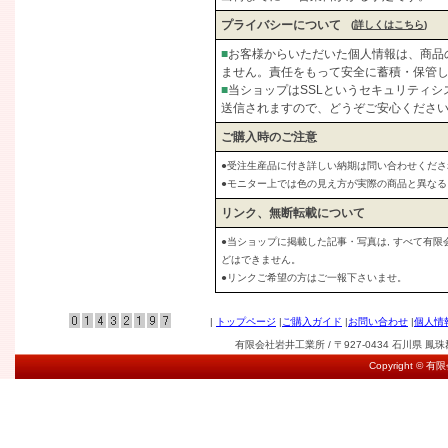
プライバシーについて
(
詳しくはこちら
)
■
お客様からいただいた個人情報は、商品
ません。責任をもって安全に蓄積・保管
■
当ショップはSSLというセキュリティ
送信されますので、どうぞご安心くださ
ご購入時のご注意
●受注生産品に付き詳しい納期は問い合わせくださ
●モニター上では色の見え方が実際の商品と異な
リンク、無断転載について
●当ショップに掲載した記事・写真は, すべて有
どはできません。
●リンクご希望の方はご一報下さいませ。
|
トップページ
|
ご購入ガイド
|
お問い合わせ
|
個人情
有限会社岩井工業所 / 〒927-0434 石川県 鳳珠郡能登
Copyright © 有