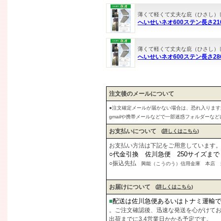
薄くて軽くて丈夫な庇（ひさし）
へいせいネオ600ステン長さ2
薄くて軽くて丈夫な庇（ひさし）
へいせいネオ600ステン長さ2
注文後のメールについて
●注文確定メールが届かない場合は、恐れ入りま
gmailや携帯メールなどで一部迷惑フォルダーな
お支払いについて
(
詳しくはこちら
)
お支払い方法は下記をご用意しています
○代金引換 佐川急便 250サイズま
○振込先払
興能（こうのう）信用金庫 本店 当座
お届けについて
(
詳しくはこちら
)
配送は佐川急便あるいはトナミ運輸
■
。ご注文確認後、迅速な発送を心がけて
出荷までに3.4営業日かかる予定です。