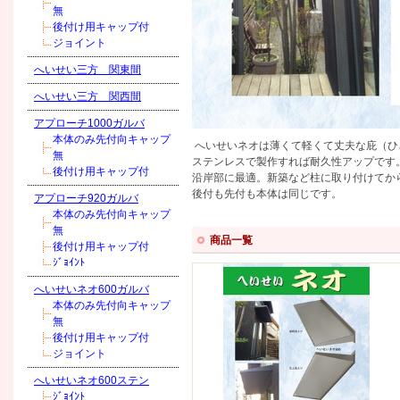
無
後付け用キャップ付
ジョイント
へいせい三方 関東間
へいせい三方 関西間
アプローチ1000ガルバ
本体のみ先付向キャップ
へいせいネオは薄くて軽くて丈夫な庇（ひ
無
ステンレスで製作すれば耐久性アップです
後付け用キャップ付
沿岸部に最適。新築など柱に取り付けてか
後付も先付も本体は同じです。
アプローチ920ガルバ
本体のみ先付向キャップ
無
商品一覧
後付け用キャップ付
ｼﾞｮｲﾝﾄ
へいせいネオ600ガルバ
本体のみ先付向キャップ
無
後付け用キャップ付
ジョイント
へいせいネオ600ステン
ｼﾞｮｲﾝﾄ