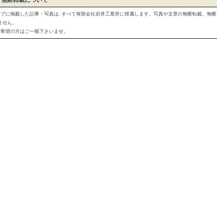
、無断転載について
ップに掲載した記事・写真は, すべて有限会社岩井工業所に帰属します。写真や文章の無断転載、無
ません。
ご希望の方はご一報下さいませ。