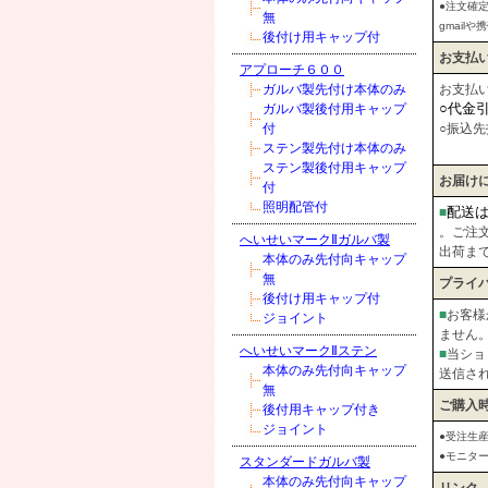
●注文確
無
gmai
後付け用キャップ付
お支払
アプローチ６００
ガルバ製先付け本体のみ
お支払
○代金
ガルバ製後付用キャップ
付
○振込先
ステン製先付け本体のみ
ステン製後付用キャップ
お届け
付
照明配管付
配送
■
。ご注
へいせいマークⅡガルバ製
出荷まで
本体のみ先付向キャップ
無
プライ
後付け用キャップ付
■
お客様
ジョイント
ません
へいせいマークⅡステン
■
当ショ
本体のみ先付向キャップ
送信さ
無
ご購入
後付用キャップ付き
ジョイント
●受注生
●モニタ
スタンダードガルバ製
本体のみ先付向キャップ