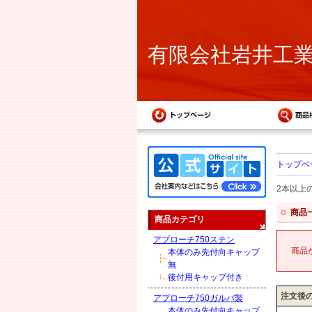
有限会社岩井工
トップペ
2本以上
商品
商品カテゴリ
アプローチ750ステン
商品
本体のみ先付向キャップ
無
後付用キャップ付き
注文後
アプローチ750ガルバ製
本体のみ先付向キャップ