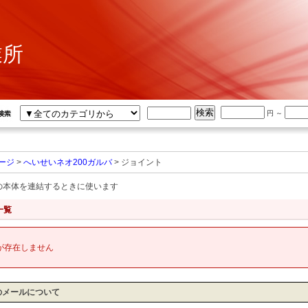
業所
円 ～
ージ
>
へいせいネオ200ガルバ
> ジョイント
の本体を連結するときに使います
一覧
が存在しません
のメールについて