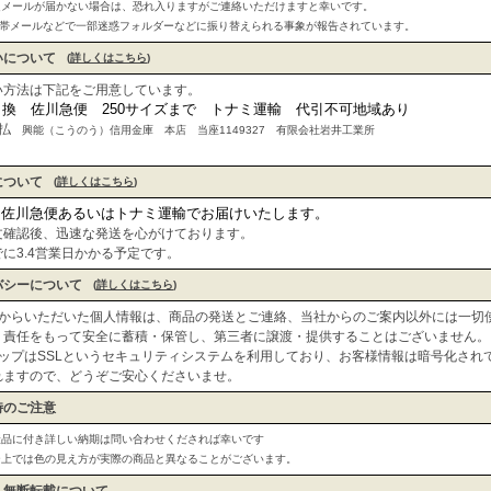
定メールが届かない場合は、恐れ入りますがご連絡いただけますと幸いです。
lや携帯メールなどで一部迷惑フォルダーなどに振り替えられる事象が報告されています。
いについて
(
詳しくはこちら
)
い方法は下記をご用意しています。
引換 佐川急便 250サイズまで トナミ運輸 代引不可地域あり
払
興能（こうのう）信用金庫 本店 当座1149327 有限会社岩井工業所
について
(
詳しくはこちら
)
は佐川急便あるいはトナミ運輸でお届けいたします。
文確認後、迅速な発送を心がけております。
に3.4営業日かかる予定です。
バシーについて
(
詳しくはこちら
)
からいただいた個人情報は、商品の発送とご連絡、当社からのご案内以外には一切
。責任をもって安全に蓄積・保管し、第三者に譲渡・提供することはございません。
ップはSSLというセキュリティシステムを利用しており、お客様情報は暗号化され
れますので、どうぞご安心くださいませ。
時のご注意
産品に付き詳しい納期は問い合わせくだされば幸いです
ー上では色の見え方が実際の商品と異なることがございます。