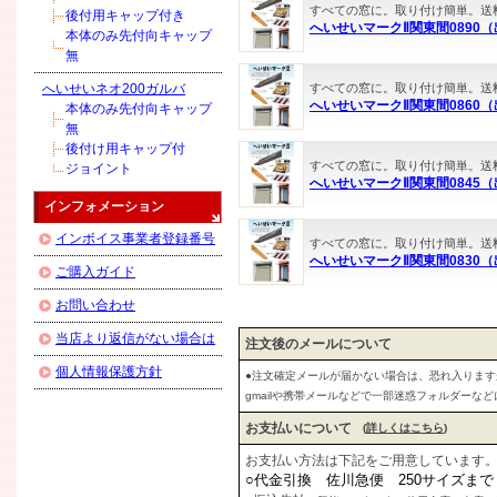
すべての窓に。取り付け簡単。送
後付用キャップ付き
へいせいマークⅡ関東間0890（出
本体のみ先付向キャップ
無
へいせいネオ200ガルバ
すべての窓に。取り付け簡単。送
へいせいマークⅡ関東間0860（出
本体のみ先付向キャップ
無
後付け用キャップ付
すべての窓に。取り付け簡単。送
ジョイント
へいせいマークⅡ関東間0845（出
インフォメーション
インボイス事業者登録番号
すべての窓に。取り付け簡単。送
へいせいマークⅡ関東間0830（出
ご購入ガイド
お問い合わせ
当店より返信がない場合は
注文後のメールについて
個人情報保護方針
●注文確定メールが届かない場合は、恐れ入りま
gmailや携帯メールなどで一部迷惑フォルダーな
お支払いについて
(
詳しくはこちら
)
お支払い方法は下記をご用意しています
○代金引換 佐川急便 250サイズま