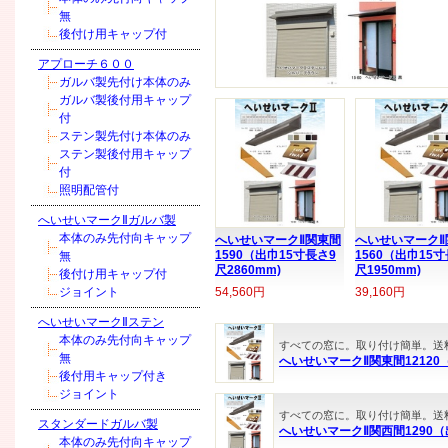
無
後付け用キャップ付
アプローチ６００
ガルバ製先付け本体のみ
ガルバ製後付用キャップ
付
ステン製先付け本体のみ
ステン製後付用キャップ
付
照明配管付
へいせいマークⅡガルバ製
本体のみ先付向キャップ
へいせいマークⅡ関東間
へいせいマークⅡ
1590（出巾15寸長さ9
1560（出巾15
無
尺2860mm)
尺1950mm)
後付け用キャップ付
ジョイント
54,560円
39,160円
へいせいマークⅡステン
本体のみ先付向キャップ
すべての窓に。取り付け簡単。送
無
へいせいマークⅡ関東間12120（
後付用キャップ付き
ジョイント
すべての窓に。取り付け簡単。送
スタンダードガルバ製
へいせいマークⅡ関西間1290（出
本体のみ先付向キャップ