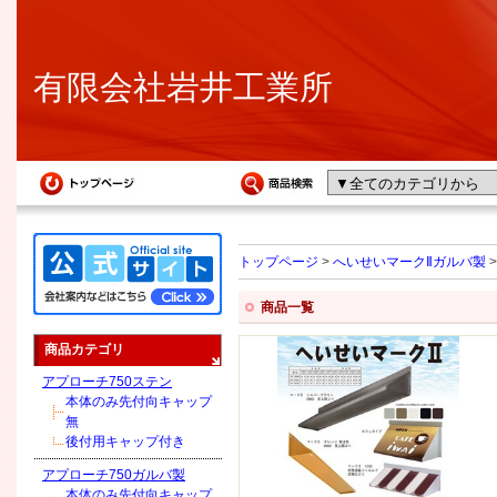
有限会社岩井工業所
トップページ
>
へいせいマークⅡガルバ製
商品一覧
商品カテゴリ
アプローチ750ステン
本体のみ先付向キャップ
無
後付用キャップ付き
アプローチ750ガルバ製
本体のみ先付向キャップ