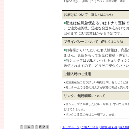
○振込先払
興能（こうのう）信用金庫 本店 当座
お届けについて
(
詳しくはこちら
)
配送は佐川急便あるいはトナミ運輸
■
。ご注文確認後、迅速な発送を心がけて
出荷までに3.4営業日かかる予定です。
プライバシーについて
(
詳しくはこちら
)
■
お客様からいただいた個人情報は、商品
ません。責任をもって安全に蓄積・保管
■
当ショップはSSLというセキュリティ
送信されますので、どうぞご安心くださ
ご購入時のご注意
●受注生産品に付き詳しい納期は問い合わせくださ
●モニター上では色の見え方が実際の商品と異な
リンク、無断転載について
●当ショップに掲載した記事・写真は, すべて有
どはできません。
●リンクご希望の方はご一報下さいませ。
|
トップページ
|
ご購入ガイド
|
お問い合わせ
|
個人情