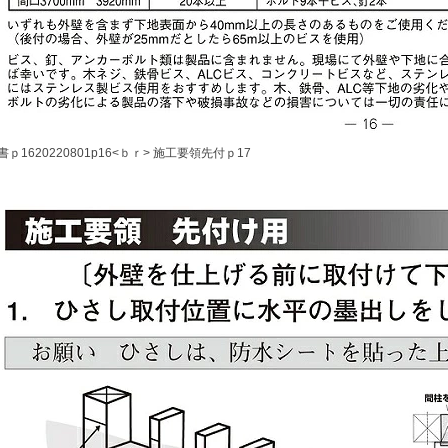
ｐ1620220801p16<ｂｒ> 施工要領先付ｐ17