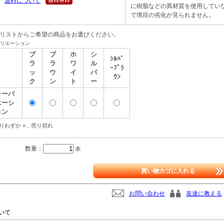
送料について
に樹脂などの異材質を使用してい
で境目の劣化が見られません。
記リストからご希望の商品をお選びください。
リエーション
ブ
ブ
ホ
シ
ｼﾙﾊﾞ
ラ
ラ
ワ
ル
ｰﾌﾞﾗ
ッ
ウ
イ
バ
ｳﾝ
ク
ン
ト
ー
ラーバ
エーシ
ョン
りわずか ×…売り切れ
数量：
本
買い物カゴに入れる
お問い合わせ
友達に教える
いて