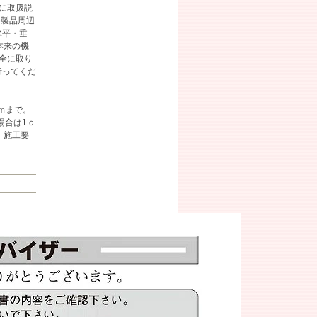
に取扱説
●製品周辺
水平・垂
本来の機
全に取り
行ってくだ
ｃｍまで。
場合は1ｃ
。施工要