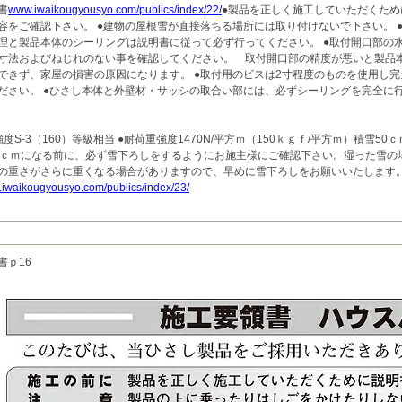
書
www.iwaikougyousyo.com/publics/index/22/
●製品を正しく施工していただくため
容をご確認下さい。 ●建物の屋根雪が直接落ちる場所には取り付けないで下さい。 
理と製品本体のシーリングは説明書に従って必ず行ってください。 ●取付開口部の
寸法およびねじれのない事を確認してください。 取付開口部の精度が悪いと製品
できず、家屋の損害の原因になります。 ●取付用のビスは2寸程度のものを使用し完
ださい。 ●ひさし本体と外壁材・サッシの取合い部には、必ずシーリングを完全に
度S-3（160）等級相当 ●耐荷重強度1470N/平方ｍ（150ｋｇｆ/平方ｍ）積雪50
0ｃｍになる前に、必ず雪下ろしをするようにお施主様にご確認下さい。湿った雪の
の重さがさらに重くなる場合がありますので、早めに雪下ろしをお願いいたします
iwaikougyousyo.com/publics/index/23/
書ｐ16