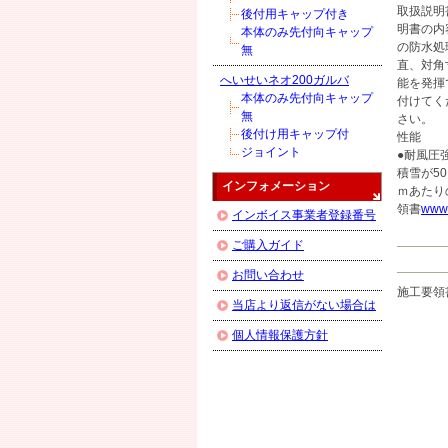
取扱説明
後付用キャップ付き
明書の内
本体のみ先付向キャップ
の防水処
無
直、対角
へいせいネオ200ガルバ
能を発揮
本体のみ先付向キャップ
付けてく
無
さい。
後付け用キャップ付
性能
ジョイント
●耐風圧強
積雪が5
インフォメーション
ｍあたり
領書
www.
インボイス事業者登録番号
ご購入ガイド
お問い合わせ
施工要領
当店より返信がない場合は
個人情報保護方針