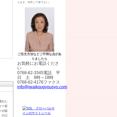
ります。何卒ご了承下さい。
ご注文方法などご不明な点があ
りましたら
お気軽にお電話くださ
い
0768-62-3345電話 平
日 土 8時～18時
0768-62-4176ファクス
info@iwaikougyousyo.com
優れた
カー岩
ハゼ組
。小口