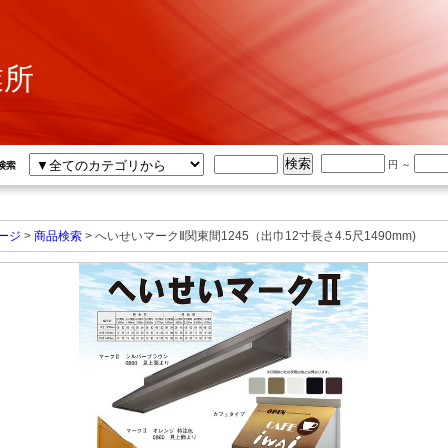
業所
円 ～
ージ
>
商品検索
> へいせいマークⅡ関東間1245（出巾12寸長さ4.5尺1490mm)