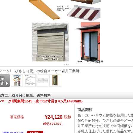
マークⅡ ひさし（庇）の総合メーカー岩井工業所
の窓に。取り付け簡単。送料無料
マークⅡ関東間1245（出巾12寸長さ4.5尺1490mm)
商品説明
色：ガルバリウム鋼板を使用した
¥24,120
税抜
販売価格
耐久性耐候性。ひさしの総合メー
(税込¥26,532)
井工業所だけの技術で全面鋼板を
み職人仕上げした優れた製品です