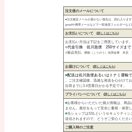
注文後のメールについて
●注文確定メールが届かない場合は、恐れ入りま
gmailや携帯メールなどで一部迷惑フォルダーな
お支払いについて
(
詳しくはこちら
)
お支払い方法は下記をご用意しています
○代金引換 佐川急便 250サイズま
○振込先払
興能（こうのう）信用金庫 本店 当座
お届けについて
(
詳しくはこちら
)
配送は佐川急便あるいはトナミ運輸
■
。ご注文確認後、迅速な発送を心がけて
出荷までに3.4営業日かかる予定です。
プライバシーについて
(
詳しくはこちら
)
■
お客様からいただいた個人情報は、商品
ません。責任をもって安全に蓄積・保管
■
当ショップはSSLというセキュリティ
送信されますので、どうぞご安心くださ
ご購入時のご注意