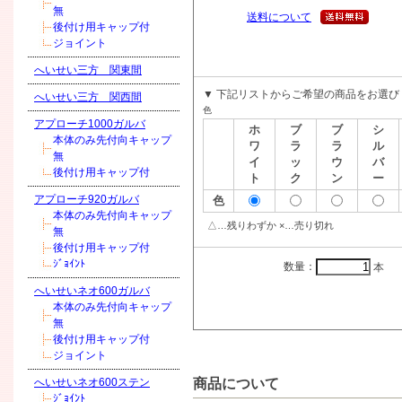
無
送料について
後付け用キャップ付
ジョイント
へいせい三方 関東間
▼ 下記リストからご希望の商品をお選び
へいせい三方 関西間
色
アプローチ1000ガルバ
ホ
ブ
ブ
シ
本体のみ先付向キャップ
ワ
ラ
ラ
ル
無
イ
ッ
ウ
バ
後付け用キャップ付
ト
ク
ン
ー
アプローチ920ガルバ
色
本体のみ先付向キャップ
△…残りわずか ×…売り切れ
無
後付け用キャップ付
ｼﾞｮｲﾝﾄ
数量：
本
へいせいネオ600ガルバ
本体のみ先付向キャップ
無
後付け用キャップ付
ジョイント
商品について
へいせいネオ600ステン
ｼﾞｮｲﾝﾄ