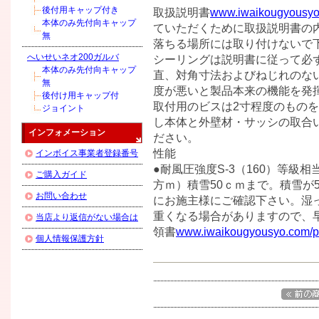
後付用キャップ付き
取扱説明書
www.iwaikougyousyo.
本体のみ先付向キャップ
ていただくために取扱説明書の内
無
落ちる場所には取り付けないで下
へいせいネオ200ガルバ
シーリングは説明書に従って必ず
本体のみ先付向キャップ
直、対角寸法およびねじれのな
無
度が悪いと製品本来の機能を発揮
後付け用キャップ付
取付用のビスは2寸程度のものを
ジョイント
し本体と外壁材・サッシの取合
インフォメーション
ださい。
性能
インボイス事業者登録番号
●耐風圧強度S-3（160）等級相当
ご購入ガイド
方ｍ）積雪50ｃｍまで。積雪が
お問い合わせ
にお施主様にご確認下さい。湿
重くなる場合がありますので、
当店より返信がない場合は
領書
www.iwaikougyousyo.com/pu
個人情報保護方針