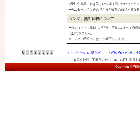
●受注生産品に付き詳しい納期は問い合わせくださ
●モニター上では色の見え方が実際の商品と異な
リンク、無断転載について
●当ショップに掲載した記事・写真は, すべて有
どはできません。
●リンクご希望の方はご一報下さいませ。
|
トップページ
|
ご購入ガイド
|
お問い合わせ
|
個人情
有限会社岩井工業所 / 〒927-0434 石川県 鳳珠郡能登
Copyright © 有