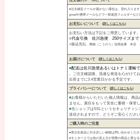
注文後のメールについて
●注文確定メールが届かない場合は、恐れ入りま
gmailや携帯メールなどで一部迷惑フォルダーな
お支払いについて
(
詳しくはこちら
)
お支払い方法は下記をご用意しています
○代金引換 佐川急便 250サイズま
○振込先払
興能（こうのう）信用金庫 本店 当座
お届けについて
(
詳しくはこちら
)
配送は佐川急便あるいはトナミ運輸
■
。ご注文確認後、迅速な発送を心がけて
出荷までに3.4営業日かかる予定です。
プライバシーについて
(
詳しくはこちら
)
■
お客様からいただいた個人情報は、商品
ません。責任をもって安全に蓄積・保管
■
当ショップはSSLというセキュリティ
送信されますので、どうぞご安心くださ
ご購入時のご注意
●受注生産品に付き詳しい納期は問い合わせくださ
●モニター上では色の見え方が実際の商品と異な