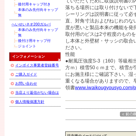
ていただくために取扱説明書の内
後付用キャップ付き
落ちる場所には取り付けないで下
本体のみ先付向キャップ
シーリングは説明書に従って必ず
無
直、対角寸法およびねじれのな
へいせいネオ200ガルバ
度が悪いと製品本来の機能を発揮
本体のみ先付向キャップ
取付用のビスは2寸程度のものを
無
し本体と外壁材・サッシの取合
後付け用キャップ付
ジョイント
ださい。
性能
インフォメーション
●耐風圧強度S-3（160）等級相当
インボイス事業者登録番号
方ｍ）積雪50ｃｍまで。積雪が
にお施主様にご確認下さい。湿
ご購入ガイド
重くなる場合がありますので、
お問い合わせ
領書
www.iwaikougyousyo.com/pu
当店より返信がない場合は
個人情報保護方針