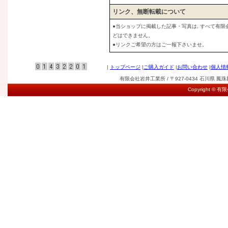
リンク、無断転載について
●当ショップに掲載した記事・写真は, すべて有
どはできません。
●リンクご希望の方はご一報下さいませ。
|
トップページ
|
ご購入ガイド
|
お問い合わせ
|
個人情
有限会社岩井工業所 / 〒927-0434 石川県 鳳珠郡能登
Copyright © 有