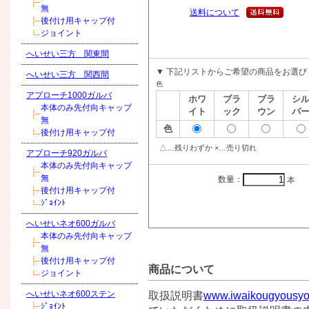
無
送料について
後付け用キャップ付
ジョイント
へいせい三方 関東間
▼ 下記リストからご希望の商品をお選び
へいせい三方 関西間
色
アプローチ1000ガルバ
ホワ
ブラ
ブラ
シ
本体のみ先付向キャップ
イト
ック
ウン
バ
無
色
後付け用キャップ付
△…残りわずか ×…売り切れ
アプローチ920ガルバ
本体のみ先付向キャップ
無
数量：
本
後付け用キャップ付
ｼﾞｮｲﾝﾄ
へいせいネオ600ガルバ
本体のみ先付向キャップ
無
後付け用キャップ付
商品について
ジョイント
へいせいネオ600ステン
取扱説明書
www.iwaikougyousyo.
ｼﾞｮｲﾝﾄ