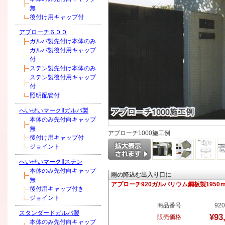
無
後付け用キャップ付
アプローチ６００
ガルバ製先付け本体のみ
ガルバ製後付用キャップ
付
ステン製先付け本体のみ
ステン製後付用キャップ
付
照明配管付
へいせいマークⅡガルバ製
本体のみ先付向キャップ
無
アプローチ1000施工例
後付け用キャップ付
ジョイント
へいせいマークⅡステン
本体のみ先付向キャップ
雨の降込む出入り口に
無
アプローチ920ガルバリウム鋼板製1950
後付用キャップ付き
ジョイント
商品番号
920
スタンダードガルバ製
¥93
販売価格
本体のみ先付向キャップ