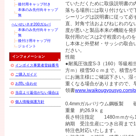
ていただくために取扱説明書の内
後付用キャップ付き
落ちる場所には取り付けないで下
本体のみ先付向キャップ
無
シーリングは説明書に従って必ず
直、対角寸法およびねじれのな
へいせいネオ200ガルバ
度が悪いと製品本来の機能を発揮
本体のみ先付向キャップ
無
取付用のビスは2寸程度のものを
後付け用キャップ付
し本体と外壁材・サッシの取合
ジョイント
ださい。
性能
インフォメーション
●耐風圧強度S-3（160）等級相当
インボイス事業者登録番号
方ｍ）積雪50ｃｍまで。積雪が
ご購入ガイド
にお施主様にご確認下さい。湿
重くなる場合がありますので、
お問い合わせ
領書
www.iwaikougyousyo.com/pu
当店より返信がない場合は
個人情報保護方針
0.4mmガルバリウム鋼板製
重量 約26.9ｋｇ
長さ特注指定 1480ｍｍから
納期 受注生産につき出荷まで
特注色対応いたします。