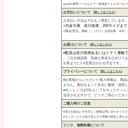
gmailや携帯メールなどで一部迷惑フォルダーな
お支払いについて
(
詳しくはこちら
)
お支払い方法は下記をご用意しています
○代金引換 佐川急便 250サイズま
○振込先払
興能（こうのう）信用金庫 本店 当座
お届けについて
(
詳しくはこちら
)
配送は佐川急便あるいはトナミ運輸
■
。ご注文確認後、迅速な発送を心がけて
出荷までに3.4営業日かかる予定です。
プライバシーについて
(
詳しくはこちら
)
■
お客様からいただいた個人情報は、商品
ません。責任をもって安全に蓄積・保管
■
当ショップはSSLというセキュリティ
送信されますので、どうぞご安心くださ
ご購入時のご注意
●受注生産品に付き詳しい納期は問い合わせくださ
●モニター上では色の見え方が実際の商品と異な
リンク、無断転載について