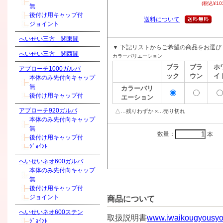
(税込¥103
無
後付け用キャップ付
送料について
ジョイント
へいせい三方 関東間
▼ 下記リストからご希望の商品をお選び
へいせい三方 関西間
カラーバリエーション
ブラ
ブラ
ホ
アプローチ1000ガルバ
ック
ウン
イ
本体のみ先付向キャップ
無
カラーバリ
後付け用キャップ付
エーション
アプローチ920ガルバ
△…残りわずか ×…売り切れ
本体のみ先付向キャップ
無
数量：
本
後付け用キャップ付
ｼﾞｮｲﾝﾄ
へいせいネオ600ガルバ
本体のみ先付向キャップ
無
後付け用キャップ付
ジョイント
商品について
へいせいネオ600ステン
取扱説明書
www.iwaikougyousyo.
ｼﾞｮｲﾝﾄ