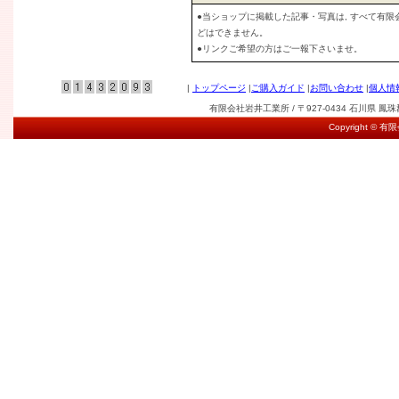
●当ショップに掲載した記事・写真は, すべて有
どはできません。
●リンクご希望の方はご一報下さいませ。
|
トップページ
|
ご購入ガイド
|
お問い合わせ
|
個人情
有限会社岩井工業所 / 〒927-0434 石川県 鳳珠郡能登
Copyright © 有