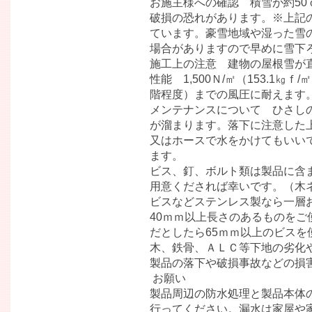
お施主様への確認 積雪が約5
破損の恐れがあります。※上記の
ています。豪雪地域や湿った雪
場合がありますので早めに雪下
施工上の注意 建物の屋根雪が
性能 1,500Ｎ/㎡（153.1㎏ｆ
階程度）までの風圧に耐えます
メンテナンスについて ひさし
が溜まります。落下に注意した
又はホースで水をかけてもいい
ます。
ビス、釘、ボルト類は製品に含
用意くだされば幸いです。（木
ビスなどステンレス製なら一層
40ｍｍ以上長さのあるものをご
だとしたら65ｍｍ以上のビスを
木、鉄骨、ＡＬＣ等下地の劣化
製品の落下や破損事故などの損
お願い
製品周辺の防水処理と製品本体
行ってください。漏水は家屋や