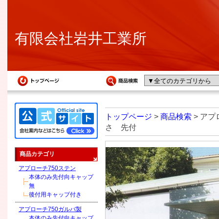
有限会社岩井工業所
トップページ
>
商品検索
> アプ
さ 先付
商品カテゴリ
アプローチ750ステン
本体のみ先付向キャップ
無
後付用キャップ付き
アプローチ750ガルバ製
本体のみ先付向キャップ