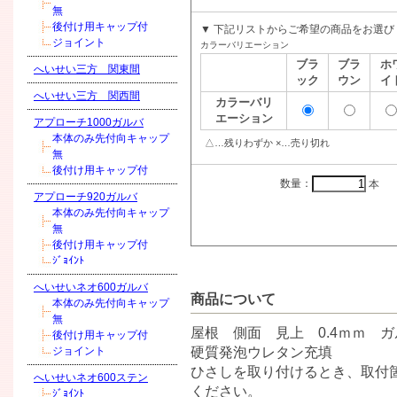
無
後付け用キャップ付
▼ 下記リストからご希望の商品をお選び
ジョイント
カラーバリエーション
ブラ
ブラ
ホ
へいせい三方 関東間
ック
ウン
イ
へいせい三方 関西間
カラーバリ
エーション
アプローチ1000ガルバ
本体のみ先付向キャップ
△…残りわずか ×…売り切れ
無
後付け用キャップ付
数量：
本
アプローチ920ガルバ
本体のみ先付向キャップ
無
後付け用キャップ付
ｼﾞｮｲﾝﾄ
へいせいネオ600ガルバ
商品について
本体のみ先付向キャップ
無
屋根 側面 見上 0.4ｍｍ 
後付け用キャップ付
硬質発泡ウレタン充填
ジョイント
ひさしを取り付けるとき、取付
へいせいネオ600ステン
ください。
ｼﾞｮｲﾝﾄ