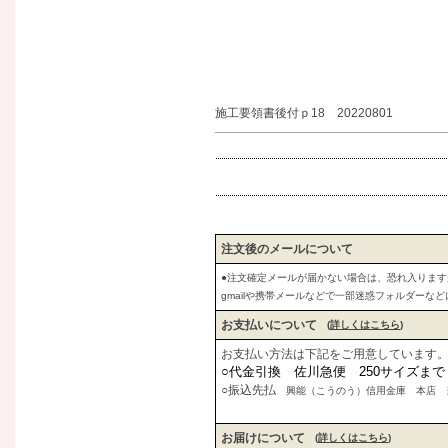
施工要領書後付ｐ18 20220801
注文後のメールについて
●注文確定メールが届かない場合は、恐れ入りま
gmailや携帯メールなどで一部迷惑フォルダーな
お支払いについて
(
詳しくはこちら
)
お支払い方法は下記をご用意しています
○代金引換 佐川急便 250サイズま
○振込先払
興能（こうのう）信用金庫 本店 当座
お届けについて
(
詳しくはこちら
)