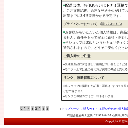
配送は佐川急便あるいはトナミ運輸
■
。ご注文確認後、迅速な発送を心がけて
出荷までに3.4営業日かかる予定です。
プライバシーについて
(
詳しくはこちら
)
■
お客様からいただいた個人情報は、商品
ません。責任をもって安全に蓄積・保管
■
当ショップはSSLというセキュリティ
送信されますので、どうぞご安心くださ
ご購入時のご注意
●受注生産品に付き詳しい納期は問い合わせくださ
●モニター上では色の見え方が実際の商品と異な
リンク、無断転載について
●当ショップに掲載した記事・写真は, すべて有
どはできません。
●リンクご希望の方はご一報下さいませ。
|
トップページ
|
ご購入ガイド
|
お問い合わせ
|
個人情
有限会社岩井工業所 / 〒927-0434 石川県 鳳珠郡能登
Copyright © 有