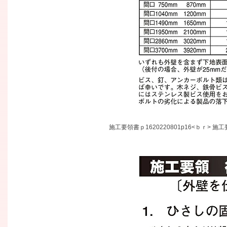
施工要領書ｐ1620220801p16<ｂｒ> 施