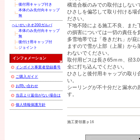
構造合板のみでの取付はしない
後付用キャップ付き
本体のみ先付向キャップ
ひさしを偏芯して取り付ける場
無
ださい。
下地不陸による施工不良、また
へいせいネオ200ガルバ
本体のみ先付向キャップ
の損害については一切の責任を
無
多雪地帯では「巻きだれ」が庇
後付け用キャップ付
ますので雪が上部（上屋）から
ジョイント
わないでください。
インフォメーション
取付用ビスは長さ65ｍｍ、径3
全に打ち込んでください。
インボイス事業者登録番号
ひさしと後付用キャップの取り
ご購入ガイド
い。
お問い合わせ
シーリングが不十分だと漏水の
す。
当店より返信がない場合は
個人情報保護方針
施工要領書ｐ16