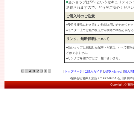
■
当ショップはSSLというセキュリティ
送信されますので、どうぞご安心くださ
ご購入時のご注意
●受注生産品に付き詳しい納期は問い合わせくださ
●モニター上では色の見え方が実際の商品と異な
リンク、無断転載について
●当ショップに掲載した記事・写真は, すべて有
どはできません。
●リンクご希望の方はご一報下さいませ。
|
トップページ
|
ご購入ガイド
|
お問い合わせ
|
個人情
有限会社岩井工業所 / 〒927-0434 石川県 鳳珠郡能登
Copyright © 有