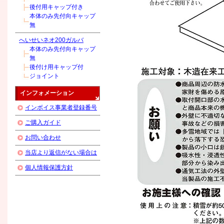
後付用キャップ付き
本体のみ先付向キャップ
無
へいせいネオ200ガルバ
本体のみ先付向キャップ
無
後付け用キャップ付
ジョイント
インフォメーション
インボイス事業者登録番号
ご購入ガイド
お問い合わせ
当店より返信がない場合は
個人情報保護方針