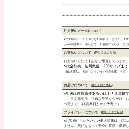
注文後のメールについて
●注文確定メールが届かない場合は、恐れ入りま
gmailや携帯メールなどで一部迷惑フォルダーな
お支払いについて
(
詳しくはこちら
)
お支払い方法は下記をご用意しています
○代金引換 佐川急便 250サイズま
○振込先払
興能（こうのう）信用金庫 本店 当座
お届けについて
(
詳しくはこちら
)
配送は佐川急便あるいはトナミ運輸
■
。ご注文確認後、迅速な発送を心がけて
出荷までに3.4営業日かかる予定です。
プライバシーについて
(
詳しくはこちら
)
■
お客様からいただいた個人情報は、商品
ません。責任をもって安全に蓄積・保管