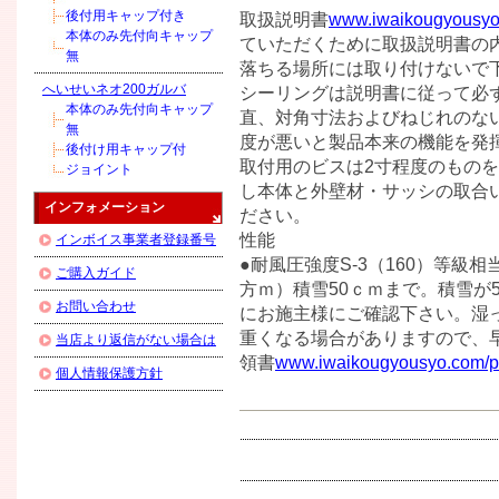
後付用キャップ付き
取扱説明書
www.iwaikougyousyo.
本体のみ先付向キャップ
ていただくために取扱説明書の内
無
落ちる場所には取り付けないで下
へいせいネオ200ガルバ
シーリングは説明書に従って必ず
本体のみ先付向キャップ
直、対角寸法およびねじれのな
無
度が悪いと製品本来の機能を発揮
後付け用キャップ付
取付用のビスは2寸程度のものを
ジョイント
し本体と外壁材・サッシの取合
インフォメーション
ださい。
性能
インボイス事業者登録番号
●耐風圧強度S-3（160）等級相当
ご購入ガイド
方ｍ）積雪50ｃｍまで。積雪が
お問い合わせ
にお施主様にご確認下さい。湿
重くなる場合がありますので、
当店より返信がない場合は
領書
www.iwaikougyousyo.com/pu
個人情報保護方針