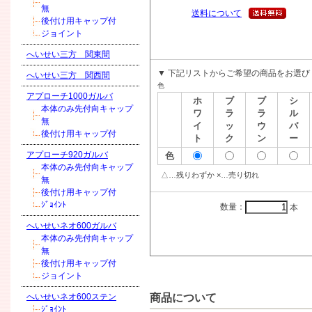
無
送料について
後付け用キャップ付
ジョイント
へいせい三方 関東間
▼ 下記リストからご希望の商品をお選び
へいせい三方 関西間
色
アプローチ1000ガルバ
ホ
ブ
ブ
シ
本体のみ先付向キャップ
ワ
ラ
ラ
ル
無
イ
ッ
ウ
バ
後付け用キャップ付
ト
ク
ン
ー
アプローチ920ガルバ
色
本体のみ先付向キャップ
△…残りわずか ×…売り切れ
無
後付け用キャップ付
ｼﾞｮｲﾝﾄ
数量：
本
へいせいネオ600ガルバ
本体のみ先付向キャップ
無
後付け用キャップ付
ジョイント
商品について
へいせいネオ600ステン
ｼﾞｮｲﾝﾄ