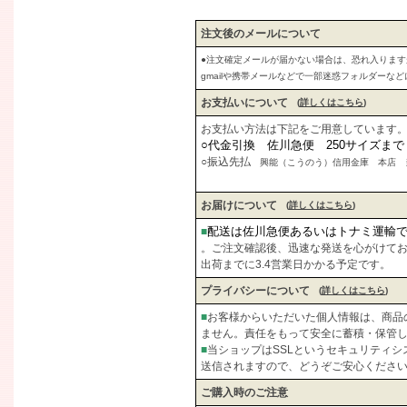
注文後のメールについて
●注文確定メールが届かない場合は、恐れ入りま
gmailや携帯メールなどで一部迷惑フォルダーな
お支払いについて
(
詳しくはこちら
)
お支払い方法は下記をご用意しています
○代金引換 佐川急便 250サイズま
○振込先払
興能（こうのう）信用金庫 本店 当座
お届けについて
(
詳しくはこちら
)
配送は佐川急便あるいはトナミ運輸
■
。ご注文確認後、迅速な発送を心がけて
出荷までに3.4営業日かかる予定です。
プライバシーについて
(
詳しくはこちら
)
■
お客様からいただいた個人情報は、商品
ません。責任をもって安全に蓄積・保管
■
当ショップはSSLというセキュリティ
送信されますので、どうぞご安心くださ
ご購入時のご注意