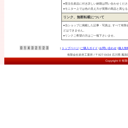
●受注生産品に付き詳しい納期は問い合わせくださ
●モニター上では色の見え方が実際の商品と異な
リンク、無断転載について
●当ショップに掲載した記事・写真は, すべて有
どはできません。
●リンクご希望の方はご一報下さいませ。
|
トップページ
|
ご購入ガイド
|
お問い合わせ
|
個人情
有限会社岩井工業所 / 〒927-0434 石川県 鳳珠郡能登
Copyright © 有