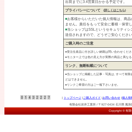
出荷までに3.4営業日かかる予定です。
プライバシーについて
(
詳しくはこちら
)
■
お客様からいただいた個人情報は、商品
ません。責任をもって安全に蓄積・保管
■
当ショップはSSLというセキュリティ
送信されますので、どうぞご安心くださ
ご購入時のご注意
●受注生産品に付き詳しい納期は問い合わせくださ
●モニター上では色の見え方が実際の商品と異な
リンク、無断転載について
●当ショップに掲載した記事・写真は, すべて有
どはできません。
●リンクご希望の方はご一報下さいませ。
|
トップページ
|
ご購入ガイド
|
お問い合わせ
|
個人情
有限会社岩井工業所 / 〒927-0434 石川県 鳳珠郡能登
Copyright © 有