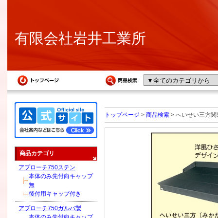
有限会社岩井工業所
トップページ
>
商品検索
> へいせい三方関東
商品カテゴリ
アプローチ750ステン
本体のみ先付向キャップ
無
後付用キャップ付き
アプローチ750ガルバ製
本体のみ先付向キャップ