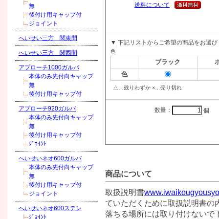
送料について
無
後付け用キャップ付
ジョイント
へいせい三方 関東間
▼ 下記リストからご希望の商品をお選び
色
へいせい三方 関西間
ブラック
アプローチ1000ガルバ
色
本体のみ先付向キャップ
無
△…残りわずか ×…売り切れ
後付け用キャップ付
アプローチ920ガルバ
数量：
個
本体のみ先付向キャップ
無
後付け用キャップ付
ｼﾞｮｲﾝﾄ
へいせいネオ600ガルバ
本体のみ先付向キャップ
商品について
無
後付け用キャップ付
取扱説明書
www.iwaikougyousyo.
ジョイント
ていただくために取扱説明書の内
へいせいネオ600ステン
落ちる場所には取り付けないで下
ｼﾞｮｲﾝﾄ