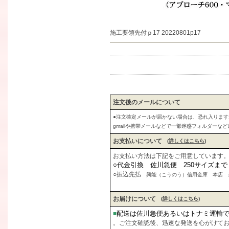
施工要領先付ｐ17 20220801p17
注文後のメールについて
●注文確定メールが届かない場合は、恐れ入りま
gmailや携帯メールなどで一部迷惑フォルダーな
お支払いについて
(
詳しくはこちら
)
お支払い方法は下記をご用意しています
○代金引換 佐川急便 250サイズま
○振込先払
興能（こうのう）信用金庫 本店 当座
お届けについて
(
詳しくはこちら
)
配送は佐川急便あるいはトナミ運輸
■
。ご注文確認後、迅速な発送を心がけて