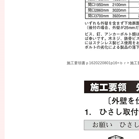
施工要領書ｐ1620220801p16<ｂｒ> 施