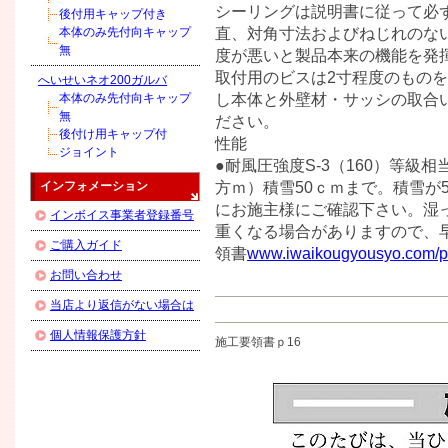
シーリングは説明書に従って必ず
後付用キャップ付き
直、対角寸法およびねじれのな
本体のみ先付向キャップ
無
度が悪いと製品本来の機能を発揮
取付用のビスは2寸程度のものを
へいせいネオ200ガルバ
し本体と外壁材・サッシの取合
本体のみ先付向キャップ
無
ださい。
後付け用キャップ付
性能
ジョイント
●耐風圧強度S-3（160）等級相当
方ｍ）積雪50ｃｍまで。積雪が
インフォメーション
にお施主様にご確認下さい。湿
インボイス事業者登録番号
重くなる場合がありますので、
ご購入ガイド
領書
www.iwaikougyousyo.com/pu
お問い合わせ
当店より返信がない場合は
個人情報保護方針
施工要領書ｐ16