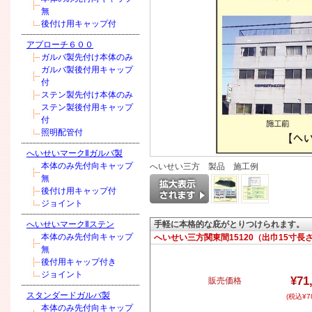
無
後付け用キャップ付
アプローチ６００
ガルバ製先付け本体のみ
ガルバ製後付用キャップ
付
ステン製先付け本体のみ
ステン製後付用キャップ
付
照明配管付
へいせいマークⅡガルバ製
本体のみ先付向キャップ
へいせい三方 製品 施工例
無
後付け用キャップ付
ジョイント
へいせいマークⅡステン
手軽に本格的な庇がとりつけられます。
本体のみ先付向キャップ
へいせい三方関東間15120（出巾15寸長さ1
無
後付用キャップ付き
ジョイント
¥71
販売価格
スタンダードガルバ製
(税込¥78
本体のみ先付向キャップ