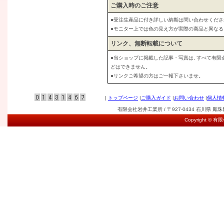
ご購入時のご注意
●受注生産品に付き詳しい納期は問い合わせくださ
●モニター上では色の見え方が実際の商品と異な
リンク、無断転載について
●当ショップに掲載した記事・写真は, すべて有
どはできません。
●リンクご希望の方はご一報下さいませ。
|
トップページ
|
ご購入ガイド
|
お問い合わせ
|
個人情
有限会社岩井工業所 / 〒927-0434 石川県 鳳珠郡能登
Copyright © 有