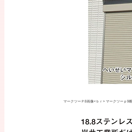
マークツーＰ8画像<ｂｒ> マークツーｐ9