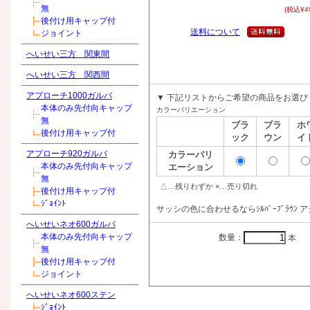
無
(税込¥49
後付け用キャップ付
送料について
ジョイント
へいせい三方 関東間
へいせい三方 関西間
アプローチ1000ガルバ
▼ 下記リストからご希望の商品をお選び
本体のみ先付向キャップ
カラーバリエーション
無
ブラ
ブラ
ホ
後付け用キャップ付
ック
ウン
イ
アプローチ920ガルバ
カラーバリ
本体のみ先付向キャップ
エーション
無
△…残りわずか ×…売り切れ
後付け用キャップ付
ｼﾞｮｲﾝﾄ
サッシの色に合わせるならｼﾙﾊﾞｰﾌﾞﾗｳ
へいせいネオ600ガルバ
本体のみ先付向キャップ
数量：
本
無
後付け用キャップ付
ジョイント
へいせいネオ600ステン
ｼﾞｮｲﾝﾄ