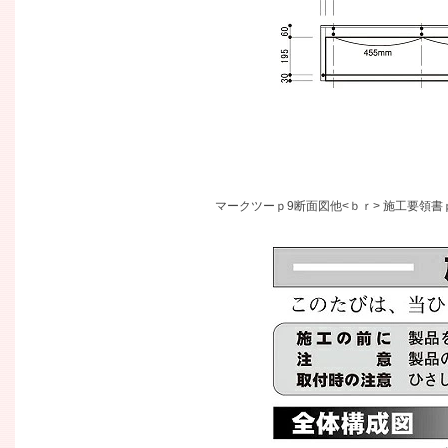
マークツーｐ9断面図他<ｂｒ> 施工要領書ｐ