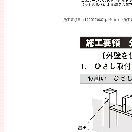
施工要領書ｐ1620220801p16<ｂｒ> 施