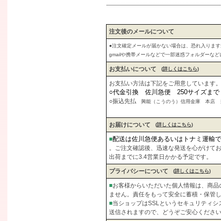
注文後のメールについて
●注文確定メールが届かない場合は、恐れ入りま
gmailや携帯メールなどで一部迷惑フォルダーな
お支払いについて
(
詳しくはこちら
)
お支払い方法は下記をご用意しています
○代金引換 佐川急便 250サイズま
○振込先払
興能（こうのう）信用金庫 本店 当座
お届けについて
(
詳しくはこちら
)
配送は佐川急便あるいはトナミ運輸
■
。ご注文確認後、迅速な発送を心がけて
出荷までに3.4営業日かかる予定です。
プライバシーについて
(
詳しくはこちら
)
■
お客様からいただいた個人情報は、商品
ません。責任をもって安全に蓄積・保管
■
当ショップはSSLというセキュリティ
送信されますので、どうぞご安心くださ