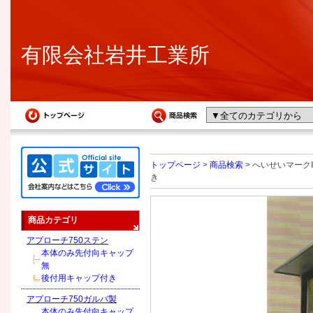
有限会社岩井工業所
トップページ
>
商品検索
> へいせいマークⅡ
き
商品カテゴリ
アプローチ750ステン
本体のみ先付向キャップ
無
後付用キャップ付き
アプローチ750ガルバ製
本体のみ先付向キャップ