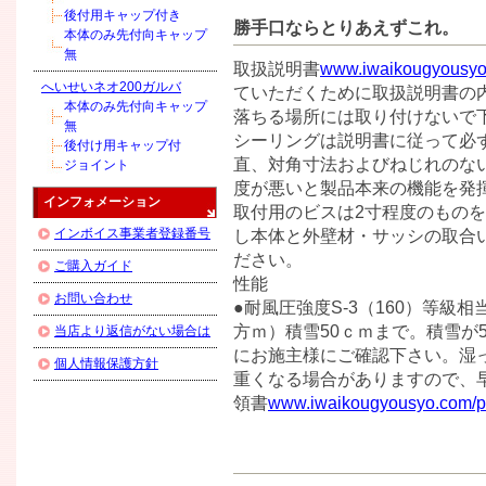
後付用キャップ付き
勝手口ならとりあえずこれ。
本体のみ先付向キャップ
無
取扱説明書
www.iwaikougyousyo.
へいせいネオ200ガルバ
ていただくために取扱説明書の内
本体のみ先付向キャップ
落ちる場所には取り付けないで下
無
シーリングは説明書に従って必ず
後付け用キャップ付
直、対角寸法およびねじれのな
ジョイント
度が悪いと製品本来の機能を発揮
インフォメーション
取付用のビスは2寸程度のものを
インボイス事業者登録番号
し本体と外壁材・サッシの取合
ださい。
ご購入ガイド
性能
お問い合わせ
●耐風圧強度S-3（160）等級相当
方ｍ）積雪50ｃｍまで。積雪が
当店より返信がない場合は
にお施主様にご確認下さい。湿
個人情報保護方針
重くなる場合がありますので、
領書
www.iwaikougyousyo.com/pu